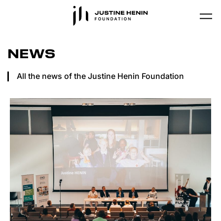
Skip to main content
NEWS
All the news of the Justine Henin Foundation