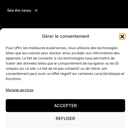
See the news
Find out more
Gérer le consentement
Pour offrir les meilleures expériences, nous utilisons des technologies
telles que les cookies pour stocker et/ou accéder aux informations des
Justine Henin
appareils. Le fait de consentir à ces technologies nous permettra de
traiter des données telles que le comportement de navigation ou les ID
uniques sur ce site. Le fait de ne pas consentir ou de retirer son
Justine Henin Academy
consentement peut avoir un effet négatif sur certaines caractéristiques et
fonctions.
Club Justine Henin
Manage services
ACCEPTER
© 2022 Justine Henin Foundation
Privacy Policy
Contact
News
Our projects
About us
REFUSER